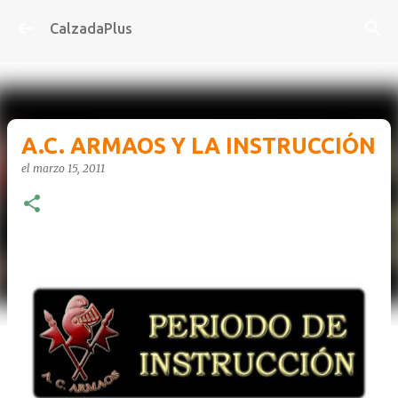
Ir al contenido principal
CalzadaPlus
A.C. ARMAOS Y LA INSTRUCCIÓN
el
marzo 15, 2011
-