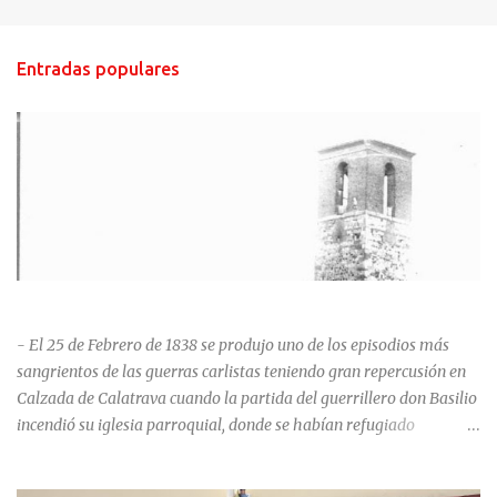
Entradas populares
HISTORIA NEGRA DE CALZADA DE CVA.
- El 25 de Febrero de 1838 se produjo uno de los episodios más
sangrientos de las guerras carlistas teniendo gran repercusión en
Calzada de Calatrava cuando la partida del guerrillero don Basilio
incendió su iglesia parroquial, donde se habían refugiado
alrededor de 400 personas, entre soldados milicianos nacionales,
numerosas mujeres y niños, debido a que gran parte de la