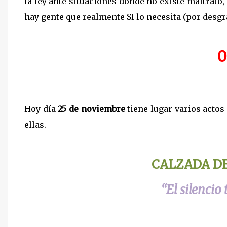
la ley ante situaciones donde no existe maltrato,
hay gente que realmente SI lo necesita (por desgra
0
Hoy día
25 de noviembre
tiene lugar varios actos 
ellas.
CALZADA D
“El silencio