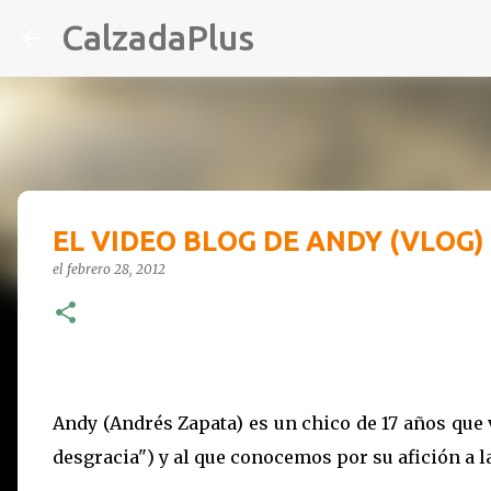
CalzadaPlus
EL VIDEO BLOG DE ANDY (VLOG)
el
febrero 28, 2012
-
Andy (Andrés Zapata) es un chico de 17 años que v
desgracia") y al que conocemos por su afición a la