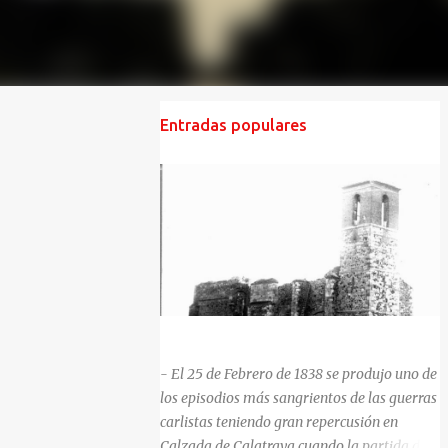
Entradas populares
HISTORIA NEGRA DE CALZADA DE CVA.
- El 25 de Febrero de 1838 se produjo uno de
los episodios más sangrientos de las guerras
carlistas teniendo gran repercusión en
Calzada de Calatrava cuando la partida del