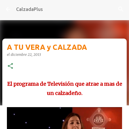
Ir al contenido principal
CalzadaPlus
A TU VERA y CALZADA
el
diciembre 22, 2013
El programa de Televisión que atrae a mas de
un calzadeño.