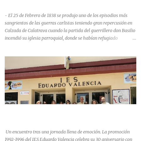
HISTORIA NEGRA DE CALZADA DE CVA.
- El 25 de Febrero de 1838 se produjo uno de los episodios más
sangrientos de las guerras carlistas teniendo gran repercusión en
Calzada de Calatrava cuando la partida del guerrillero don Basilio
incendió su iglesia parroquial, donde se habían refugiado
alrededor de 400 personas, entre soldados milicianos nacionales,
numerosas mujeres y niños, debido a que gran parte de la
población se inclinó por el bando Carlista. Según Madoz, murieron
163 personas que "se defendieron heroicamente muriendo como
nuevos numantinos, siendo presa de las llamas todo ese crecido
número de españoles de uno y otro sexo, dignos de mejor suerte y
eterna alabanza". ¿Para cuando algo simbólico sobre este hecho?
Ntra. Sra. Santa Mª del Valle, “La gran desconocida y olvidada”
Andrés Mejía Godeo Entre el último cuarto del siglo XV y primero
LA PROMOCIÓN 1992-1996 DEL IES EDUARDO VALENCIA
del XVI, se realizaron las obras de la iglesia parroquial de Calzada
CELEBRA SU 30 ANIVERSARIO.
de Calatrava, lo que en un principio se pensaba sería una iglesia
para el asentamiento en la vi...
Un encuentro tras una jornada llena de emoción. La promoción
1992-1996 del IES Eduardo Valencia celebra su 30 aniversario con