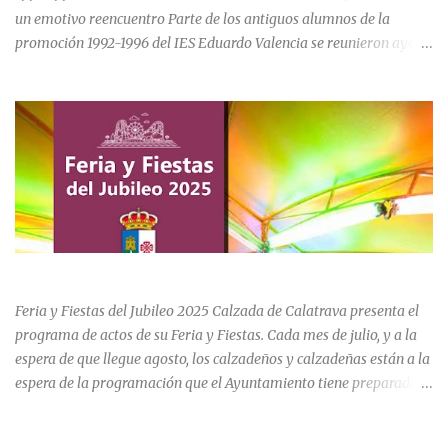
un emotivo reencuentro Parte de los antiguos alumnos de la
promoción 1992-1996 del IES Eduardo Valencia se reunieron ayer
sábado 20 de junio para conmemorar el 30 aniversario de su paso
por el centro educativo de Calzada de Calatrava. La jornada estuvo
marcada por la emoción, los recuerdos compartidos y la
oportunidad de volver a recorrer los espacios que formaron parte
de una etapa inolvidable de sus vidas. El instituto, ubicado al final
de la calle Cervantes de la localidad, sigue siendo uno de los
referentes educativos de la comarca. La visita a las instalaciones
fue guiada por Ramón, actual secretario del centro, quien mostró a
los asistentes las dependencias y las numerosas transformaciones
FERIA Y FIESTAS DEL JUBILEO 2025 EN CALZADA DE CVA.
experimentadas por el instituto a lo largo de las últimas décadas.
Durante el recorrido, los antiguos estudiantes estuvieron
Feria y Fiestas del Jubileo 2025 Calzada de Calatrava presenta el
acompañados por su querida profes...
programa de actos de su Feria y Fiestas. Cada mes de julio, y a la
espera de que llegue agosto, los calzadeños y calzadeñas están a la
espera de la programación que el Ayuntamiento tiene preparado
para su Feria y Fiestas del Jubileo celebradas del 30 de julio al 3 de
agosto. Unas fiestas que incluye actividades para todas las edades