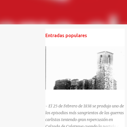
Entradas populares
HISTORIA NEGRA DE CALZADA DE CVA.
- El 25 de Febrero de 1838 se produjo uno de
los episodios más sangrientos de las guerras
carlistas teniendo gran repercusión en
Calzada de Calatrava cuando la partida del