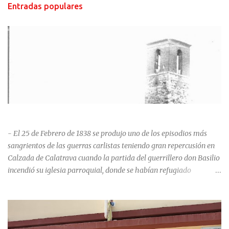
Entradas populares
HISTORIA NEGRA DE CALZADA DE CVA.
- El 25 de Febrero de 1838 se produjo uno de los episodios más
sangrientos de las guerras carlistas teniendo gran repercusión en
Calzada de Calatrava cuando la partida del guerrillero don Basilio
incendió su iglesia parroquial, donde se habían refugiado
alrededor de 400 personas, entre soldados milicianos nacionales,
numerosas mujeres y niños, debido a que gran parte de la
población se inclinó por el bando Carlista. Según Madoz, murieron
163 personas que "se defendieron heroicamente muriendo como