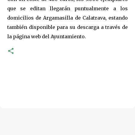
que se editan llegarán puntualmente a los
domicilios de Argamasilla de Calatrava, estando
también disponible para su descarga a través de
la página web del Ayuntamiento.
C
o
m
e
n
t
a