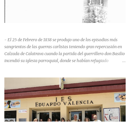
HISTORIA NEGRA DE CALZADA DE CVA.
- El 25 de Febrero de 1838 se produjo uno de los episodios más
sangrientos de las guerras carlistas teniendo gran repercusión en
Calzada de Calatrava cuando la partida del guerrillero don Basilio
incendió su iglesia parroquial, donde se habían refugiado
alrededor de 400 personas, entre soldados milicianos nacionales,
numerosas mujeres y niños, debido a que gran parte de la
población se inclinó por el bando Carlista. Según Madoz, murieron
163 personas que "se defendieron heroicamente muriendo como
nuevos numantinos, siendo presa de las llamas todo ese crecido
número de españoles de uno y otro sexo, dignos de mejor suerte y
eterna alabanza". ¿Para cuando algo simbólico sobre este hecho?
Ntra. Sra. Santa Mª del Valle, “La gran desconocida y olvidada”
Andrés Mejía Godeo Entre el último cuarto del siglo XV y primero
LA PROMOCIÓN 1992-1996 DEL IES EDUARDO VALENCIA