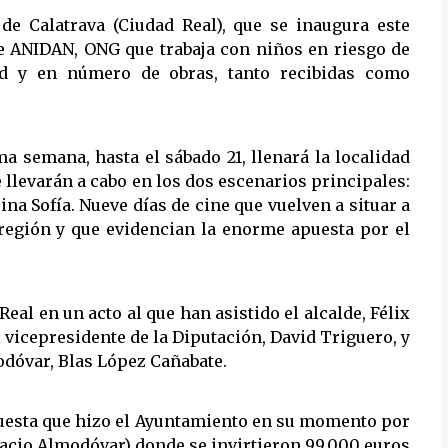
 de Calatrava (Ciudad Real), que se inaugura este
de ANIDAN, ONG que trabaja con niños en riesgo de
dad y en número de obras, tanto recibidas como
ma semana, hasta el sábado 21, llenará la localidad
e llevarán a cabo en los dos escenarios principales:
ina Sofía. Nueve días de cine que vuelven a situar a
a región y que evidencian la enorme apuesta por el
Real en un acto al que han asistido el alcalde,
Félix
el vicepresidente de la Diputación,
David Triguero
, y
odóvar,
Blas López Cañabate
.
apuesta que hizo el Ayuntamiento en su momento por
pacio Almodóvar) donde se invirtieron 99.000 euros