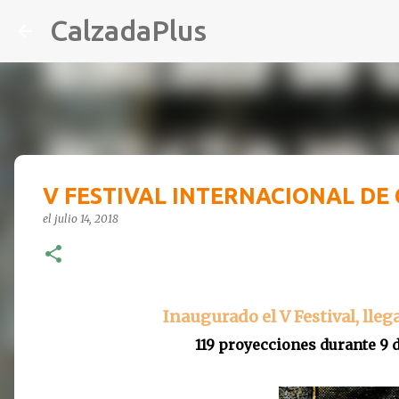
CalzadaPlus
V FESTIVAL INTERNACIONAL DE
el
julio 14, 2018
Inaugurado el V Festival, lleg
119 proyecciones durante 9 dí