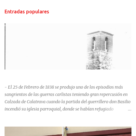
Entradas populares
HISTORIA NEGRA DE CALZADA DE CVA.
- El 25 de Febrero de 1838 se produjo uno de los episodios más
sangrientos de las guerras carlistas teniendo gran repercusión en
Calzada de Calatrava cuando la partida del guerrillero don Basilio
incendió su iglesia parroquial, donde se habían refugiado
alrededor de 400 personas, entre soldados milicianos nacionales,
numerosas mujeres y niños, debido a que gran parte de la
población se inclinó por el bando Carlista. Según Madoz, murieron