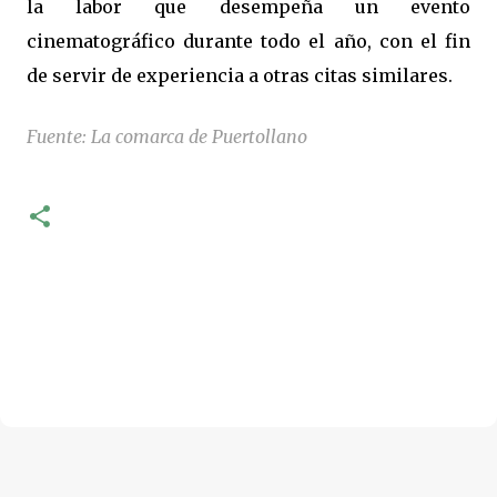
la labor que desempeña un evento
cinematográfico durante todo el año, con el fin
de servir de experiencia a otras citas similares.
Fuente: La comarca de Puertollano
C
o
m
e
n
t