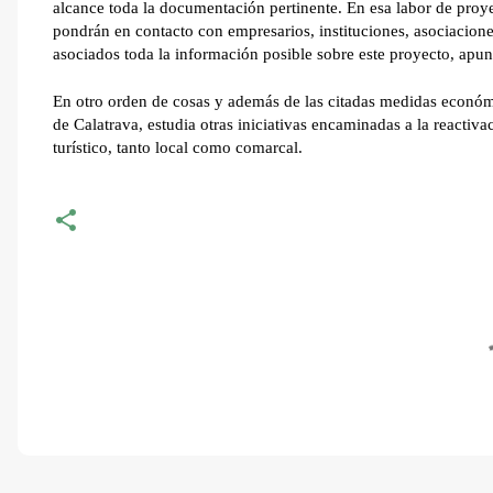
alcance toda la documentación pertinente. En esa labor de proye
pondrán en contacto con empresarios, instituciones, asociaciones
asociados toda la información posible sobre este proyecto, apu
En otro orden de cosas y además de las citadas medidas económ
de Calatrava, estudia otras iniciativas encaminadas a la reactivac
turístico, tanto local como comarcal.
C
o
m
e
n