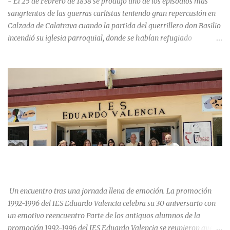
- El 25 de Febrero de 1838 se produjo uno de los episodios más
sangrientos de las guerras carlistas teniendo gran repercusión en
Calzada de Calatrava cuando la partida del guerrillero don Basilio
incendió su iglesia parroquial, donde se habían refugiado
alrededor de 400 personas, entre soldados milicianos nacionales,
numerosas mujeres y niños, debido a que gran parte de la
población se inclinó por el bando Carlista. Según Madoz, murieron
163 personas que "se defendieron heroicamente muriendo como
nuevos numantinos, siendo presa de las llamas todo ese crecido
número de españoles de uno y otro sexo, dignos de mejor suerte y
eterna alabanza". ¿Para cuando algo simbólico sobre este hecho?
Ntra. Sra. Santa Mª del Valle, “La gran desconocida y olvidada”
Andrés Mejía Godeo Entre el último cuarto del siglo XV y primero
LA PROMOCIÓN 1992-1996 DEL IES EDUARDO VALENCIA
del XVI, se realizaron las obras de la iglesia parroquial de Calzada
CELEBRA SU 30 ANIVERSARIO.
de Calatrava, lo que en un principio se pensaba sería una iglesia
para el asentamiento en la vi...
Un encuentro tras una jornada llena de emoción. La promoción
1992-1996 del IES Eduardo Valencia celebra su 30 aniversario con
un emotivo reencuentro Parte de los antiguos alumnos de la
promoción 1992-1996 del IES Eduardo Valencia se reunieron ayer