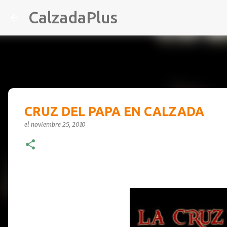
CalzadaPlus
CRUZ DEL PAPA EN CALZADA
el
noviembre 25, 2010
-