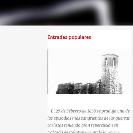
Entradas populares
HISTORIA NEGRA DE CALZADA DE CVA.
- El 25 de Febrero de 1838 se produjo uno de
los episodios más sangrientos de las guerras
carlistas teniendo gran repercusión en
Calzada de Calatrava cuando la partida del