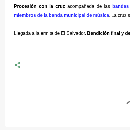
Procesión con la cruz
acompañada de las
bandas
miembros de la banda municipal de música
. La cruz 
Llegada a la ermita de El Salvador.
Bendición final y d
-
C
o
m
e