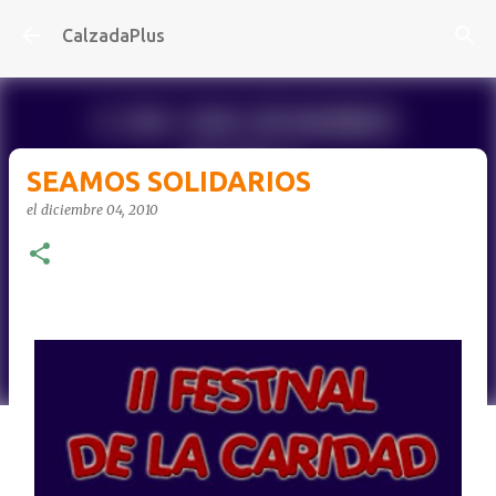
Ir al contenido principal
CalzadaPlus
SEAMOS SOLIDARIOS
el
diciembre 04, 2010
-