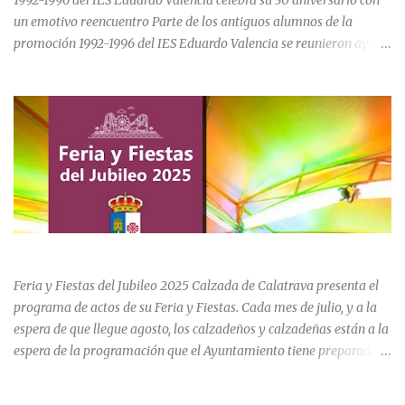
1992-1996 del IES Eduardo Valencia celebra su 30 aniversario con
un emotivo reencuentro Parte de los antiguos alumnos de la
promoción 1992-1996 del IES Eduardo Valencia se reunieron ayer
sábado 20 de junio para conmemorar el 30 aniversario de su paso
por el centro educativo de Calzada de Calatrava. La jornada estuvo
marcada por la emoción, los recuerdos compartidos y la
oportunidad de volver a recorrer los espacios que formaron parte
de una etapa inolvidable de sus vidas. El instituto, ubicado al final
de la calle Cervantes de la localidad, sigue siendo uno de los
referentes educativos de la comarca. La visita a las instalaciones
fue guiada por Ramón, actual secretario del centro, quien mostró a
los asistentes las dependencias y las numerosas transformaciones
FERIA Y FIESTAS DEL JUBILEO 2025 EN CALZADA DE CVA.
experimentadas por el instituto a lo largo de las últimas décadas.
Durante el recorrido, los antiguos estudiantes estuvieron
Feria y Fiestas del Jubileo 2025 Calzada de Calatrava presenta el
acompañados por su querida profes...
programa de actos de su Feria y Fiestas. Cada mes de julio, y a la
espera de que llegue agosto, los calzadeños y calzadeñas están a la
espera de la programación que el Ayuntamiento tiene preparado
para su Feria y Fiestas del Jubileo celebradas del 30 de julio al 3 de
agosto. Unas fiestas que incluye actividades para todas las edades