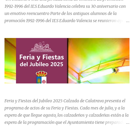
1992-1996 del IES Eduardo Valencia celebra su 30 aniversario con
un emotivo reencuentro Parte de los antiguos alumnos de la
promoción 1992-1996 del IES Eduardo Valencia se reunieron ayer
sábado 20 de junio para conmemorar el 30 aniversario de su paso
por el centro educativo de Calzada de Calatrava. La jornada estuvo
marcada por la emoción, los recuerdos compartidos y la
oportunidad de volver a recorrer los espacios que formaron parte
de una etapa inolvidable de sus vidas. El instituto, ubicado al final
de la calle Cervantes de la localidad, sigue siendo uno de los
referentes educativos de la comarca. La visita a las instalaciones
fue guiada por Ramón, actual secretario del centro, quien mostró a
los asistentes las dependencias y las numerosas transformaciones
FERIA Y FIESTAS DEL JUBILEO 2025 EN CALZADA DE CVA.
experimentadas por el instituto a lo largo de las últimas décadas.
Durante el recorrido, los antiguos estudiantes estuvieron
Feria y Fiestas del Jubileo 2025 Calzada de Calatrava presenta el
acompañados por su querida profes...
programa de actos de su Feria y Fiestas. Cada mes de julio, y a la
espera de que llegue agosto, los calzadeños y calzadeñas están a la
espera de la programación que el Ayuntamiento tiene preparado
para su Feria y Fiestas del Jubileo celebradas del 30 de julio al 3 de