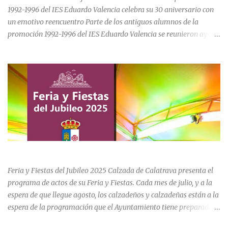
1992-1996 del IES Eduardo Valencia celebra su 30 aniversario con
un emotivo reencuentro Parte de los antiguos alumnos de la
promoción 1992-1996 del IES Eduardo Valencia se reunieron ayer
sábado 20 de junio para conmemorar el 30 aniversario de su paso
por el centro educativo de Calzada de Calatrava. La jornada estuvo
marcada por la emoción, los recuerdos compartidos y la
oportunidad de volver a recorrer los espacios que formaron parte
de una etapa inolvidable de sus vidas. El instituto, ubicado al final
de la calle Cervantes de la localidad, sigue siendo uno de los
referentes educativos de la comarca. La visita a las instalaciones
fue guiada por Ramón, actual secretario del centro, quien mostró a
los asistentes las dependencias y las numerosas transformaciones
FERIA Y FIESTAS DEL JUBILEO 2025 EN CALZADA DE CVA.
experimentadas por el instituto a lo largo de las últimas décadas.
Durante el recorrido, los antiguos estudiantes estuvieron
Feria y Fiestas del Jubileo 2025 Calzada de Calatrava presenta el
acompañados por su querida profes...
programa de actos de su Feria y Fiestas. Cada mes de julio, y a la
espera de que llegue agosto, los calzadeños y calzadeñas están a la
espera de la programación que el Ayuntamiento tiene preparado
para su Feria y Fiestas del Jubileo celebradas del 30 de julio al 3 de