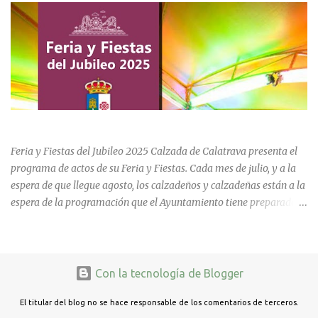
marcada por la emoción, los recuerdos compartidos y la
oportunidad de volver a recorrer los espacios que formaron parte
de una etapa inolvidable de sus vidas. El instituto, ubicado al final
de la calle Cervantes de la localidad, sigue siendo uno de los
referentes educativos de la comarca. La visita a las instalaciones
fue guiada por Ramón, actual secretario del centro, quien mostró a
los asistentes las dependencias y las numerosas transformaciones
FERIA Y FIESTAS DEL JUBILEO 2025 EN CALZADA DE CVA.
experimentadas por el instituto a lo largo de las últimas décadas.
Durante el recorrido, los antiguos estudiantes estuvieron
Feria y Fiestas del Jubileo 2025 Calzada de Calatrava presenta el
acompañados por su querida profes...
programa de actos de su Feria y Fiestas. Cada mes de julio, y a la
espera de que llegue agosto, los calzadeños y calzadeñas están a la
espera de la programación que el Ayuntamiento tiene preparado
para su Feria y Fiestas del Jubileo celebradas del 30 de julio al 3 de
agosto. Unas fiestas que incluye actividades para todas las edades
y que cada año cuenta con nuevas actividades que podrían calar en
estos días de fiesta y quedarse para años venideros.
Con la tecnología de Blogger
El titular del blog no se hace responsable de los comentarios de terceros.