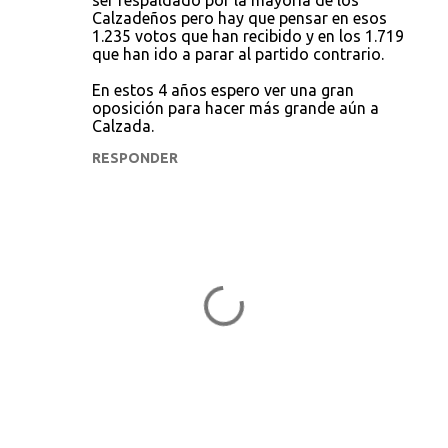
ser respaldado por la mayoría de los
n
Calzadeños pero hay que pensar en esos
t
1.235 votos que han recibido y en los 1.719
que han ido a parar al partido contrario.
a
r
En estos 4 años espero ver una gran
oposición para hacer más grande aún a
i
Calzada.
o
RESPONDER
s