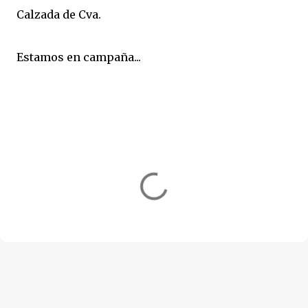
Calzada de Cva.
Estamos en campaña...
-
C
o
m
e
n
t
a