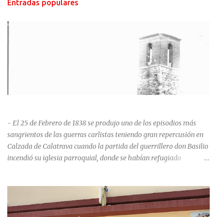
Entradas populares
HISTORIA NEGRA DE CALZADA DE CVA.
- El 25 de Febrero de 1838 se produjo uno de los episodios más
sangrientos de las guerras carlistas teniendo gran repercusión en
Calzada de Calatrava cuando la partida del guerrillero don Basilio
incendió su iglesia parroquial, donde se habían refugiado
alrededor de 400 personas, entre soldados milicianos nacionales,
numerosas mujeres y niños, debido a que gran parte de la
población se inclinó por el bando Carlista. Según Madoz, murieron
163 personas que "se defendieron heroicamente muriendo como
nuevos numantinos, siendo presa de las llamas todo ese crecido