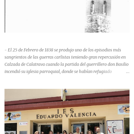
HISTORIA NEGRA DE CALZADA DE CVA.
- El 25 de Febrero de 1838 se produjo uno de los episodios más
sangrientos de las guerras carlistas teniendo gran repercusión en
Calzada de Calatrava cuando la partida del guerrillero don Basilio
incendió su iglesia parroquial, donde se habían refugiado
alrededor de 400 personas, entre soldados milicianos nacionales,
numerosas mujeres y niños, debido a que gran parte de la
población se inclinó por el bando Carlista. Según Madoz, murieron
163 personas que "se defendieron heroicamente muriendo como
nuevos numantinos, siendo presa de las llamas todo ese crecido
número de españoles de uno y otro sexo, dignos de mejor suerte y
eterna alabanza". ¿Para cuando algo simbólico sobre este hecho?
Ntra. Sra. Santa Mª del Valle, “La gran desconocida y olvidada”