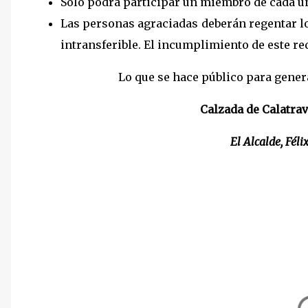
Solo podrá participar un miembro de cada un
Las personas agraciadas deberán regentar los
intransferible. El incumplimiento de este re
Lo que se hace público para gener
Calzada de Calatrav
El Alcalde, Fél
C