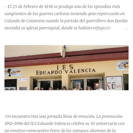
- El 25 de Febrero de 1838 se produjo uno de los episodios más
sangrientos de las guerras carlistas teniendo gran repercusión en
Calzada de Calatrava cuando la partida del guerrillero don Basilio
incendió su iglesia parroquial, donde se habían refugiado
alrededor de 400 personas, entre soldados milicianos nacionales,
numerosas mujeres y niños, debido a que gran parte de la
población se inclinó por el bando Carlista. Según Madoz, murieron
163 personas que "se defendieron heroicamente muriendo como
nuevos numantinos, siendo presa de las llamas todo ese crecido
número de españoles de uno y otro sexo, dignos de mejor suerte y
eterna alabanza". ¿Para cuando algo simbólico sobre este hecho?
Ntra. Sra. Santa Mª del Valle, “La gran desconocida y olvidada”
Andrés Mejía Godeo Entre el último cuarto del siglo XV y primero
LA PROMOCIÓN 1992-1996 DEL IES EDUARDO VALENCIA
del XVI, se realizaron las obras de la iglesia parroquial de Calzada
CELEBRA SU 30 ANIVERSARIO.
de Calatrava, lo que en un principio se pensaba sería una iglesia
para el asentamiento en la vi...
Un encuentro tras una jornada llena de emoción. La promoción
1992-1996 del IES Eduardo Valencia celebra su 30 aniversario con
un emotivo reencuentro Parte de los antiguos alumnos de la