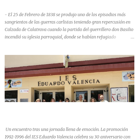
HISTORIA NEGRA DE CALZADA DE CVA.
- El 25 de Febrero de 1838 se produjo uno de los episodios más
sangrientos de las guerras carlistas teniendo gran repercusión en
Calzada de Calatrava cuando la partida del guerrillero don Basilio
incendió su iglesia parroquial, donde se habían refugiado
alrededor de 400 personas, entre soldados milicianos nacionales,
numerosas mujeres y niños, debido a que gran parte de la
población se inclinó por el bando Carlista. Según Madoz, murieron
163 personas que "se defendieron heroicamente muriendo como
nuevos numantinos, siendo presa de las llamas todo ese crecido
número de españoles de uno y otro sexo, dignos de mejor suerte y
eterna alabanza". ¿Para cuando algo simbólico sobre este hecho?
Ntra. Sra. Santa Mª del Valle, “La gran desconocida y olvidada”
Andrés Mejía Godeo Entre el último cuarto del siglo XV y primero
LA PROMOCIÓN 1992-1996 DEL IES EDUARDO VALENCIA
del XVI, se realizaron las obras de la iglesia parroquial de Calzada
CELEBRA SU 30 ANIVERSARIO.
de Calatrava, lo que en un principio se pensaba sería una iglesia
para el asentamiento en la vi...
Un encuentro tras una jornada llena de emoción. La promoción
1992-1996 del IES Eduardo Valencia celebra su 30 aniversario con