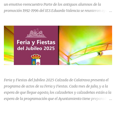
un emotivo reencuentro Parte de los antiguos alumnos de la
promoción 1992-1996 del IES Eduardo Valencia se reunieron ayer
sábado 20 de junio para conmemorar el 30 aniversario de su paso
por el centro educativo de Calzada de Calatrava. La jornada estuvo
marcada por la emoción, los recuerdos compartidos y la
oportunidad de volver a recorrer los espacios que formaron parte
de una etapa inolvidable de sus vidas. El instituto, ubicado al final
de la calle Cervantes de la localidad, sigue siendo uno de los
referentes educativos de la comarca. La visita a las instalaciones
fue guiada por Ramón, actual secretario del centro, quien mostró a
los asistentes las dependencias y las numerosas transformaciones
FERIA Y FIESTAS DEL JUBILEO 2025 EN CALZADA DE CVA.
experimentadas por el instituto a lo largo de las últimas décadas.
Durante el recorrido, los antiguos estudiantes estuvieron
Feria y Fiestas del Jubileo 2025 Calzada de Calatrava presenta el
acompañados por su querida profes...
programa de actos de su Feria y Fiestas. Cada mes de julio, y a la
espera de que llegue agosto, los calzadeños y calzadeñas están a la
espera de la programación que el Ayuntamiento tiene preparado
para su Feria y Fiestas del Jubileo celebradas del 30 de julio al 3 de
agosto. Unas fiestas que incluye actividades para todas las edades