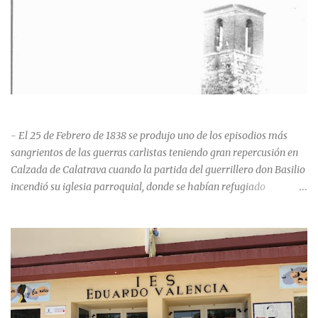
HISTORIA NEGRA DE CALZADA DE CVA.
- El 25 de Febrero de 1838 se produjo uno de los episodios más
sangrientos de las guerras carlistas teniendo gran repercusión en
Calzada de Calatrava cuando la partida del guerrillero don Basilio
incendió su iglesia parroquial, donde se habían refugiado
alrededor de 400 personas, entre soldados milicianos nacionales,
numerosas mujeres y niños, debido a que gran parte de la
población se inclinó por el bando Carlista. Según Madoz, murieron
163 personas que "se defendieron heroicamente muriendo como
nuevos numantinos, siendo presa de las llamas todo ese crecido
número de españoles de uno y otro sexo, dignos de mejor suerte y
eterna alabanza". ¿Para cuando algo simbólico sobre este hecho?