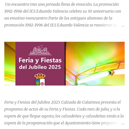
para el asentamiento en la vi...
Un encuentro tras una jornada llena de emoción. La promoción
1992-1996 del IES Eduardo Valencia celebra su 30 aniversario con
un emotivo reencuentro Parte de los antiguos alumnos de la
promoción 1992-1996 del IES Eduardo Valencia se reunieron ayer
sábado 20 de junio para conmemorar el 30 aniversario de su paso
por el centro educativo de Calzada de Calatrava. La jornada estuvo
marcada por la emoción, los recuerdos compartidos y la
oportunidad de volver a recorrer los espacios que formaron parte
de una etapa inolvidable de sus vidas. El instituto, ubicado al final
de la calle Cervantes de la localidad, sigue siendo uno de los
referentes educativos de la comarca. La visita a las instalaciones
fue guiada por Ramón, actual secretario del centro, quien mostró a
los asistentes las dependencias y las numerosas transformaciones
FERIA Y FIESTAS DEL JUBILEO 2025 EN CALZADA DE CVA.
experimentadas por el instituto a lo largo de las últimas décadas.
Durante el recorrido, los antiguos estudiantes estuvieron
Feria y Fiestas del Jubileo 2025 Calzada de Calatrava presenta el
acompañados por su querida profes...
programa de actos de su Feria y Fiestas. Cada mes de julio, y a la
espera de que llegue agosto, los calzadeños y calzadeñas están a la
espera de la programación que el Ayuntamiento tiene preparado