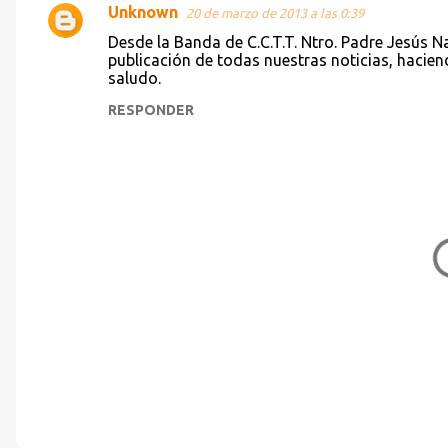
Unknown
20 de marzo de 2013 a las 0:39
t
Desde la Banda de C.C.T.T. Ntro. Padre Jesús 
a
publicación de todas nuestras noticias, hacien
saludo.
r
i
RESPONDER
o
s
P