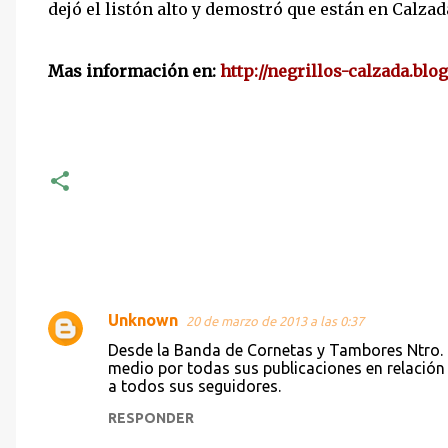
dejó el listón alto y demostró que están en Calza
Mas información en:
http://negrillos-calzada.blo
Unknown
20 de marzo de 2013 a las 0:37
C
Desde la Banda de Cornetas y Tambores Ntro.
o
medio por todas sus publicaciones en relación
a todos sus seguidores.
m
e
RESPONDER
n