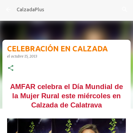
Ir al contenido principal
CalzadaPlus
CELEBRACIÓN EN CALZADA
el
octubre 15, 2013
AMFAR celebra el Día Mundial de
la Mujer Rural este miércoles en
Calzada de Calatrava