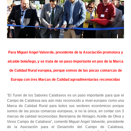
Para Miguel Angel Valverde, presidente de la Asociación promotora y
alcalde bolañego, y se trata de un paso importante en pos de la Marca
de Calidad Rural europea, porque somos de las pocas comarcas de
Europa con tres Marcas de Calidad agroalimentarias reconocidas
“El Tunel de los Sabores Calatravos es un paso importante para que el
Campo de Calatrava sea aún más reconocido a nivel europeo como una
Marca de Calidad Rural para todos sus sectores económicos porque
somos de las pocas comarcas europeas, si no la única, en contar con 3
marcas de calidad reconocidas: Berenjena de Almagro, Aceite de Oliva y
Vinos Campo de Calatrava”, comentó Miguel Angel Valverde, presidente
de la Asociación para el Desarrollo del Campo de Calatrava,