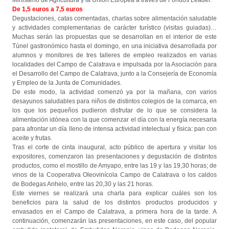
Ministerio de Agricultura y la Unión Europea a través de Fondos Leader.
De 1,5 euros a 7,5 euros
Degustaciones, catas comentadas, charlas sobre alimentación saludable
y actividades complementarias de carácter turístico (visitas guiadas)…
Muchas serán las propuestas que se desarrollan en el interior de este
Túnel gastronómico hasta el domingo, en una iniciativa desarrollada por
alumnos y monitores de tres talleres de empleo realizados en varias
localidades del Campo de Calatrava e impulsada por la Asociación para
el Desarrollo del Campo de Calatrava, junto a la Consejería de Economía
y Empleo de la Junta de Comunidades.
De este modo, la actividad comenzó ya por la mañana, con varios
desayunos saludables para niños de distintos colegios de la comarca, en
los que los pequeños pudieron disfrutar de lo que se considera la
alimentación idónea con la que comenzar el día con la energía necesaria
para afrontar un día lleno de intensa actividad intelectual y física: pan con
aceite y frutas.
Tras el corte de cinta inaugural, acto público de apertura y visitar los
expositores, comenzaron las presentaciones y degustación de distintos
productos, como el mostillo de Amyapo, entre las 19 y las 19,30 horas; de
vinos de la Cooperativa Oleovinícola Campo de Calatrava o los caldos
de Bodegas Anhelo, entre las 20,30 y las 21 horas.
Este viernes se realizará una charla para explicar cuáles son los
beneficios para la salud de los distintos productos producidos y
envasados en el Campo de Calatrava, a primera hora de la tarde. A
continuación, comenzarán las presentaciones, en este caso, del popular