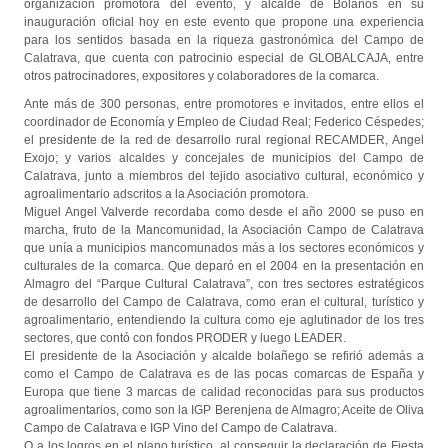
organización promotora del evento, y alcalde de Bolaños en su
inauguración oficial hoy en este evento que propone una experiencia
para los sentidos basada en la riqueza gastronómica del Campo de
Calatrava, que cuenta con patrocinio especial de GLOBALCAJA, entre
otros patrocinadores, expositores y colaboradores de la comarca.
Ante más de 300 personas, entre promotores e invitados, entre ellos el
coordinador de Economía y Empleo de Ciudad Real; Federico Céspedes;
el presidente de la red de desarrollo rural regional RECAMDER, Angel
Exojo; y varios alcaldes y concejales de municipios del Campo de
Calatrava, junto a miembros del tejido asociativo cultural, económico y
agroalimentario adscritos a la Asociación promotora.
Miguel Angel Valverde recordaba como desde el año 2000 se puso en
marcha, fruto de la Mancomunidad, la Asociación Campo de Calatrava
que unía a municipios mancomunados más a los sectores económicos y
culturales de la comarca. Que deparó en el 2004 en la presentación en
Almagro del “Parque Cultural Calatrava”, con tres sectores estratégicos
de desarrollo del Campo de Calatrava, como eran el cultural, turístico y
agroalimentario, entendiendo la cultura como eje aglutinador de los tres
sectores, que contó con fondos PRODER y luego LEADER.
El presidente de la Asociación y alcalde bolañego se refirió además a
como el Campo de Calatrava es de las pocas comarcas de España y
Europa que tiene 3 marcas de calidad reconocidas para sus productos
agroalimentarios, como son la IGP Berenjena de Almagro; Aceite de Oliva
Campo de Calatrava e IGP Vino del Campo de Calatrava.
O a los logros en el plano turístico, al conseguir la declaración de Fiesta