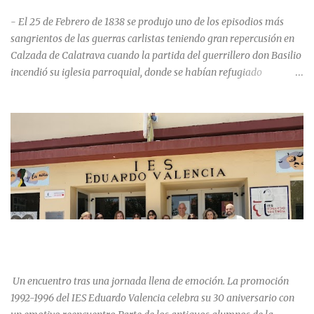
- El 25 de Febrero de 1838 se produjo uno de los episodios más
sangrientos de las guerras carlistas teniendo gran repercusión en
Calzada de Calatrava cuando la partida del guerrillero don Basilio
incendió su iglesia parroquial, donde se habían refugiado
alrededor de 400 personas, entre soldados milicianos nacionales,
numerosas mujeres y niños, debido a que gran parte de la
población se inclinó por el bando Carlista. Según Madoz, murieron
163 personas que "se defendieron heroicamente muriendo como
nuevos numantinos, siendo presa de las llamas todo ese crecido
número de españoles de uno y otro sexo, dignos de mejor suerte y
eterna alabanza". ¿Para cuando algo simbólico sobre este hecho?
Ntra. Sra. Santa Mª del Valle, “La gran desconocida y olvidada”
Andrés Mejía Godeo Entre el último cuarto del siglo XV y primero
LA PROMOCIÓN 1992-1996 DEL IES EDUARDO VALENCIA
del XVI, se realizaron las obras de la iglesia parroquial de Calzada
CELEBRA SU 30 ANIVERSARIO.
de Calatrava, lo que en un principio se pensaba sería una iglesia
para el asentamiento en la vi...
Un encuentro tras una jornada llena de emoción. La promoción
1992-1996 del IES Eduardo Valencia celebra su 30 aniversario con