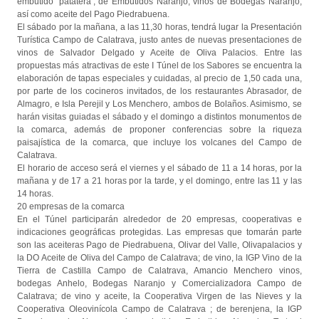
embutido ‘patatera’, de Embutidos Naranjo, vinos de Bodegas Naranjo,
así como aceite del Pago Piedrabuena.
El sábado por la mañana, a las 11,30 horas, tendrá lugar la Presentación
Turística Campo de Calatrava, justo antes de nuevas presentaciones de
vinos de Salvador Delgado y Aceite de Oliva Palacios. Entre las
propuestas más atractivas de este I Túnel de los Sabores se encuentra la
elaboración de tapas especiales y cuidadas, al precio de 1,50 cada una,
por parte de los cocineros invitados, de los restaurantes Abrasador, de
Almagro, e Isla Perejil y Los Menchero, ambos de Bolaños. Asimismo, se
harán visitas guiadas el sábado y el domingo a distintos monumentos de
la comarca, además de proponer conferencias sobre la riqueza
paisajística de la comarca, que incluye los volcanes del Campo de
Calatrava.
El horario de acceso será el viernes y el sábado de 11 a 14 horas, por la
mañana y de 17 a 21 horas por la tarde, y el domingo, entre las 11 y las
14 horas.
20 empresas de la comarca
En el Túnel participarán alrededor de 20 empresas, cooperativas e
indicaciones geográficas protegidas. Las empresas que tomarán parte
son las aceiteras Pago de Piedrabuena, Olivar del Valle, Olivapalacios y
la DO Aceite de Oliva del Campo de Calatrava; de vino, la IGP Vino de la
Tierra de Castilla Campo de Calatrava, Amancio Menchero vinos,
bodegas Anhelo, Bodegas Naranjo y Comercializadora Campo de
Calatrava; de vino y aceite, la Cooperativa Virgen de las Nieves y la
Cooperativa Oleovinícola Campo de Calatrava ; de berenjena, la IGP