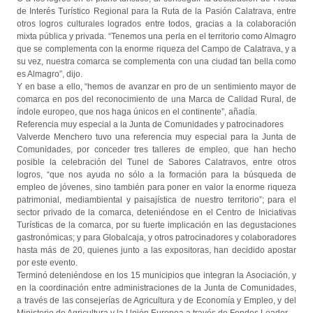
de Interés Turístico Regional para la Ruta de la Pasión Calatrava, entre
otros logros culturales logrados entre todos, gracias a la colaboración
mixta pública y privada. “Tenemos una perla en el territorio como Almagro
que se complementa con la enorme riqueza del Campo de Calatrava, y a
su vez, nuestra comarca se complementa con una ciudad tan bella como
es Almagro”, dijo.
Y en base a ello, “hemos de avanzar en pro de un sentimiento mayor de
comarca en pos del reconocimiento de una Marca de Calidad Rural, de
índole europeo, que nos haga únicos en el continente”, añadía.
Referencia muy especial a la Junta de Comunidades y patrocinadores
Valverde Menchero tuvo una referencia muy especial para la Junta de
Comunidades, por conceder tres talleres de empleo, que han hecho
posible la celebración del Tunel de Sabores Calatravos, entre otros
logros, “que nos ayuda no sólo a la formación para la búsqueda de
empleo de jóvenes, sino también para poner en valor la enorme riqueza
patrimonial, mediambiental y paisajística de nuestro territorio”; para el
sector privado de la comarca, deteniéndose en el Centro de Iniciativas
Turísticas de la comarca, por su fuerte implicación en las degustaciones
gastronómicas; y para Globalcaja, y otros patrocinadores y colaboradores
hasta más de 20, quienes junto a las expositoras, han decidido apostar
por este evento.
Terminó deteniéndose en los 15 municipios que integran la Asociación, y
en la coordinación entre administraciones de la Junta de Comunidades,
a través de las consejerías de Agricultura y de Economía y Empleo, y del