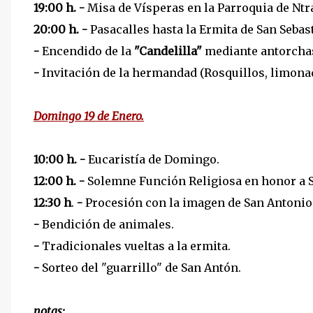
19:00 h.
-
Misa de Vísperas en la Parroquia de Ntra
20:00 h. -
Pasacalles hasta la Ermita de San Sebas
-
Encendido de la
"Candelilla"
mediante antorchas
-
Invitación de la hermandad (Rosquillos, limonad
Domingo 19 de Enero.
10:00 h.
-
Eucaristía de Domingo.
12:00 h.
-
Solemne Función Religiosa en honor a 
12:30 h
.
-
Procesión con la imagen de San Antonio
-
Bendición de animales.
-
Tradicionales vueltas a la ermita.
-
Sorteo del "guarrillo" de San Antón.
notas: