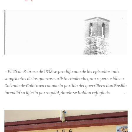
HISTORIA NEGRA DE CALZADA DE CVA.
- El 25 de Febrero de 1838 se produjo uno de los episodios más
sangrientos de las guerras carlistas teniendo gran repercusión en
Calzada de Calatrava cuando la partida del guerrillero don Basilio
incendió su iglesia parroquial, donde se habían refugiado
alrededor de 400 personas, entre soldados milicianos nacionales,
numerosas mujeres y niños, debido a que gran parte de la
población se inclinó por el bando Carlista. Según Madoz, murieron
163 personas que "se defendieron heroicamente muriendo como
nuevos numantinos, siendo presa de las llamas todo ese crecido