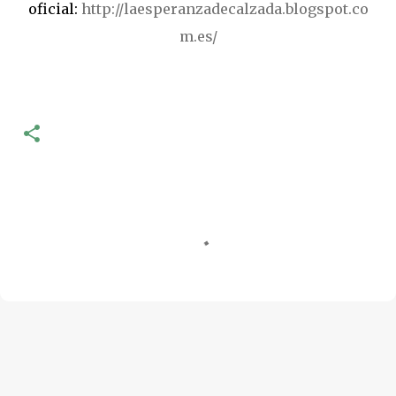
oficial:
http://laesperanzadecalzada.blogspot.co
m.es/
C
o
m
e
n
t
a
r