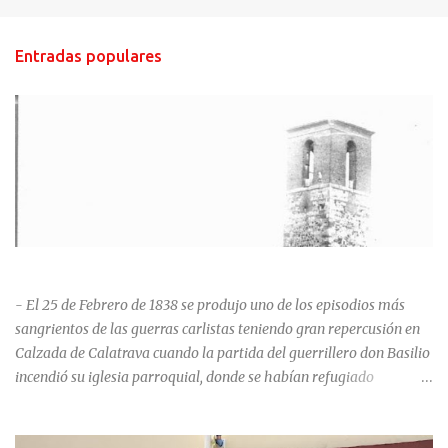
Entradas populares
HISTORIA NEGRA DE CALZADA DE CVA.
- El 25 de Febrero de 1838 se produjo uno de los episodios más
sangrientos de las guerras carlistas teniendo gran repercusión en
Calzada de Calatrava cuando la partida del guerrillero don Basilio
incendió su iglesia parroquial, donde se habían refugiado
alrededor de 400 personas, entre soldados milicianos nacionales,
numerosas mujeres y niños, debido a que gran parte de la