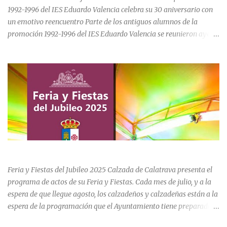
1992-1996 del IES Eduardo Valencia celebra su 30 aniversario con
un emotivo reencuentro Parte de los antiguos alumnos de la
promoción 1992-1996 del IES Eduardo Valencia se reunieron ayer
sábado 20 de junio para conmemorar el 30 aniversario de su paso
por el centro educativo de Calzada de Calatrava. La jornada estuvo
marcada por la emoción, los recuerdos compartidos y la
oportunidad de volver a recorrer los espacios que formaron parte
de una etapa inolvidable de sus vidas. El instituto, ubicado al final
de la calle Cervantes de la localidad, sigue siendo uno de los
referentes educativos de la comarca. La visita a las instalaciones
fue guiada por Ramón, actual secretario del centro, quien mostró a
los asistentes las dependencias y las numerosas transformaciones
FERIA Y FIESTAS DEL JUBILEO 2025 EN CALZADA DE CVA.
experimentadas por el instituto a lo largo de las últimas décadas.
Durante el recorrido, los antiguos estudiantes estuvieron
Feria y Fiestas del Jubileo 2025 Calzada de Calatrava presenta el
acompañados por su querida profes...
programa de actos de su Feria y Fiestas. Cada mes de julio, y a la
espera de que llegue agosto, los calzadeños y calzadeñas están a la
espera de la programación que el Ayuntamiento tiene preparado
para su Feria y Fiestas del Jubileo celebradas del 30 de julio al 3 de