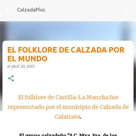
Ir al contenido principal
CalzadaPlus
EL FOLKLORE DE CALZADA POR
EL MUNDO
el
abril 20, 2015
El folklore de Castilla-La Mancha fue
representado por el municipio de Calzada de
Calatrava
.
El grupo calzadeño "A.C. Ntra. Sra. de los