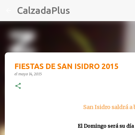
CalzadaPlus
FIESTAS DE SAN ISIDRO 2015
el
mayo 14, 2015
San Isidro saldrá a
El Domingo será su día