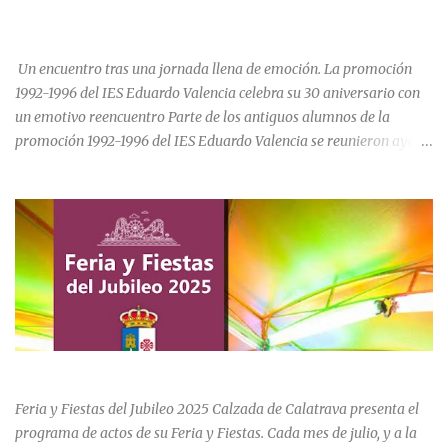
del XVI, se realizaron las obras de la iglesia parroquial de Calzada
CELEBRA SU 30 ANIVERSARIO.
de Calatrava, lo que en un principio se pensaba sería una iglesia
para el asentamiento en la vi...
Un encuentro tras una jornada llena de emoción. La promoción
1992-1996 del IES Eduardo Valencia celebra su 30 aniversario con
un emotivo reencuentro Parte de los antiguos alumnos de la
promoción 1992-1996 del IES Eduardo Valencia se reunieron ayer
sábado 20 de junio para conmemorar el 30 aniversario de su paso
por el centro educativo de Calzada de Calatrava. La jornada estuvo
marcada por la emoción, los recuerdos compartidos y la
oportunidad de volver a recorrer los espacios que formaron parte
de una etapa inolvidable de sus vidas. El instituto, ubicado al final
de la calle Cervantes de la localidad, sigue siendo uno de los
referentes educativos de la comarca. La visita a las instalaciones
fue guiada por Ramón, actual secretario del centro, quien mostró a
los asistentes las dependencias y las numerosas transformaciones
FERIA Y FIESTAS DEL JUBILEO 2025 EN CALZADA DE CVA.
experimentadas por el instituto a lo largo de las últimas décadas.
Durante el recorrido, los antiguos estudiantes estuvieron
Feria y Fiestas del Jubileo 2025 Calzada de Calatrava presenta el
acompañados por su querida profes...
programa de actos de su Feria y Fiestas. Cada mes de julio, y a la