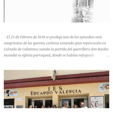
HISTORIA NEGRA DE CALZADA DE CVA.
- El 25 de Febrero de 1838 se produjo uno de los episodios más
sangrientos de las guerras carlistas teniendo gran repercusión en
Calzada de Calatrava cuando la partida del guerrillero don Basilio
incendió su iglesia parroquial, donde se habían refugiado
alrededor de 400 personas, entre soldados milicianos nacionales,
numerosas mujeres y niños, debido a que gran parte de la
población se inclinó por el bando Carlista. Según Madoz, murieron
163 personas que "se defendieron heroicamente muriendo como
nuevos numantinos, siendo presa de las llamas todo ese crecido
número de españoles de uno y otro sexo, dignos de mejor suerte y
eterna alabanza". ¿Para cuando algo simbólico sobre este hecho?
Ntra. Sra. Santa Mª del Valle, “La gran desconocida y olvidada”
Andrés Mejía Godeo Entre el último cuarto del siglo XV y primero
LA PROMOCIÓN 1992-1996 DEL IES EDUARDO VALENCIA