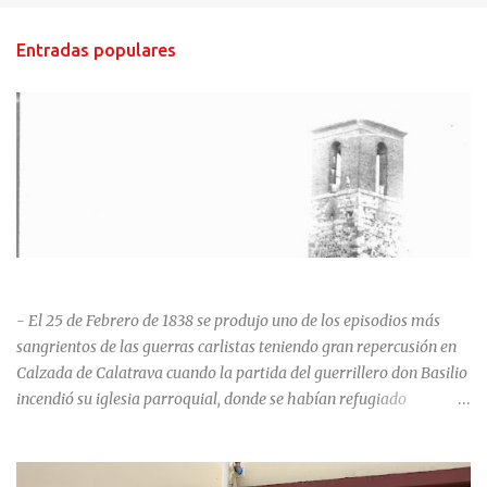
Entradas populares
HISTORIA NEGRA DE CALZADA DE CVA.
- El 25 de Febrero de 1838 se produjo uno de los episodios más
sangrientos de las guerras carlistas teniendo gran repercusión en
Calzada de Calatrava cuando la partida del guerrillero don Basilio
incendió su iglesia parroquial, donde se habían refugiado
alrededor de 400 personas, entre soldados milicianos nacionales,
numerosas mujeres y niños, debido a que gran parte de la
población se inclinó por el bando Carlista. Según Madoz, murieron