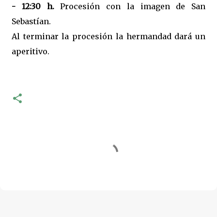
- 12:30 h.
Procesión con la imagen de San
Sebastían.
Al terminar la procesión la hermandad dará un
aperitivo.
C
o
m
e
n
t