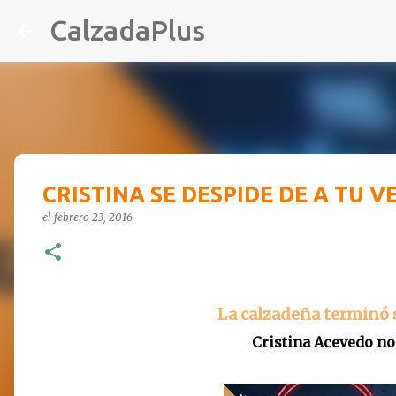
CalzadaPlus
CRISTINA SE DESPIDE DE A TU V
el
febrero 23, 2016
La calzadeña terminó 
Cristina Acevedo no 