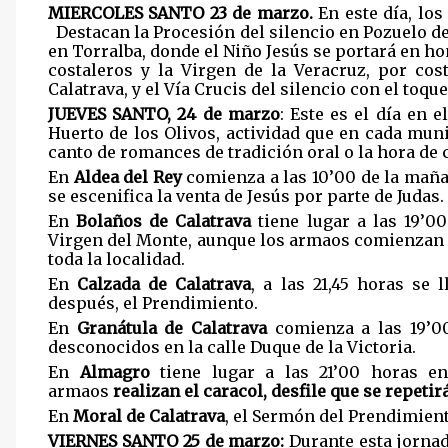
MIERCOLES SANTO 23 de marzo.
En este día, lo
Destacan la Procesión del silencio en Pozuelo de
en Torralba, donde el Niño Jesús se portará en ho
costaleros y la Virgen de la Veracruz, por co
Calatrava, y el Vía Crucis del silencio con el toqu
JUEVES SANTO, 24 de marzo
: Este es el día en 
Huerto de los Olivos, actividad que en cada mun
canto de romances de tradición oral o la hora de 
En
Aldea del Rey
comienza a las 10’00 de la maña
se escenifica la venta de Jesús por parte de Judas.
En
Bolaños de Calatrava
tiene lugar a las 19’00
Virgen del Monte, aunque los armaos comienzan a
toda la localidad.
En
Calzada de Calatrava
, a las 21,45 horas se 
después, el Prendimiento.
En
Granátula de Calatrava
comienza a las 19’0
desconocidos en la calle Duque de la Victoria.
En
Almagro
tiene lugar a las 21’00 horas en
armaos
realizan el caracol, desfile que se repeti
En
Moral de Calatrava
, el Sermón del Prendimiento
VIERNES SANTO 25 de marzo:
Durante esta jornad