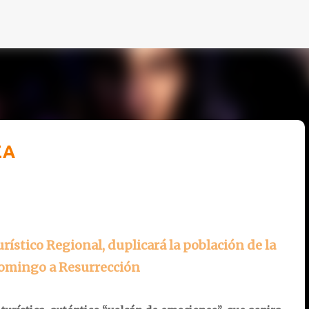
Ir al contenido principal
ZA
urístico Regional, duplicará la población de la
domingo a Resurrección