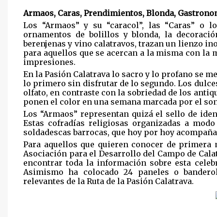
Armaos, Caras, Prendimientos, Blonda, Gastron
Los “Armaos” y su “caracol”, las “Caras” o l
ornamentos de bolillos y blonda, la decoración
berenjenas y vino calatravos, trazan un lienzo in
para aquellos que se acercan a la misma con la m
impresiones.
En la Pasión Calatrava lo sacro y lo profano se me
lo primero sin disfrutar de lo segundo. Los dulces
olfato, en contraste con la sobriedad de los anti
ponen el color en una semana marcada por el son
Los “Armaos” representan quizá el sello de ide
Estas cofradías religiosas organizadas a mod
soldadescas barrocas, que hoy por hoy acompañan
Para aquellos que quieren conocer de primera 
Asociación para el Desarrollo del Campo de Calat
encontrar toda la información sobre esta cele
Asimismo ha colocado 24 paneles o banderol
relevantes de la Ruta de la Pasión Calatrava.