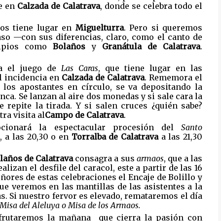
re en
Calzada de Calatrava
, donde se celebra todo el
aos tiene lugar en
Miguelturra
. Pero si queremos
aso —con sus diferencias, claro, como el canto de
cipios como
Bolaños
y
Granátula de Calatrava
.
a el juego de
Las Caras
, que tiene lugar en las
l incidencia en
Calzada de Calatrava
. Rememora el
s los apostantes en círculo, se va depositando la
nca. Se lanzan al aire dos monedas y si sale cara la
e repite la tirada. Y si salen cruces ¿quién sabe?
a visita al
Campo de Calatrava
.
ionará la espectacular procesión del
Santo
l
, a las 20,30 o en
Torralba de Calatrava
a las 21,30
laños de Calatrava
consagra a sus
armaos
, que a las
ealizan el desfile del caracol, este a partir de las 16
eñores de estas celebraciones el Encaje de Bolillo y
que veremos en las mantillas de las asistentes a la
ras. Si nuestro fervor es elevado, remataremos el día
Misa del Aleluya o Misa de los Armaos.
sfrutaremos la mañana que cierra la pasión con