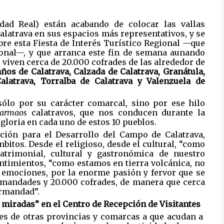
dad Real) están acabando de colocar las vallas
Calatrava en sus espacios más representativos, y se
bre esta Fiesta de Interés Turístico Regional —que
cional—, y que arranca este fin de semana aunando
viven cerca de 20.000 cofrades de las alrededor de
ños de Calatrava, Calzada de Calatrava, Granátula,
alatrava, Torralba de Calatrava y Valenzuela de
sólo por su carácter comarcal, sino por ese hilo
armaos
calatravos, que nos conducen durante la
gloria en cada uno de estos 10 pueblos.
ación para el Desarrollo del Campo de Calatrava,
mbitos. Desde el religioso, desde el cultural, “como
patrimonial, cultural y gastronómica de nuestro
sentimientos, “como estamos en tierra volcánica, no
e emociones, por la enorme pasión y fervor que se
ermandades y 20.000 cofrades, de manera que cerca
ermandad”.
2 miradas” en el Centro de Recepción de Visitantes
es de otras provincias y comarcas a que acudan a