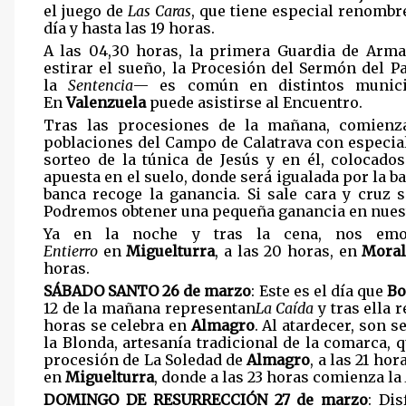
el juego de
Las Caras
, que tiene especial renomb
día y hasta las 19 horas.
A las 04,30 horas, la primera Guardia de Arm
estirar el sueño, la Procesión del Sermón del P
la
Sentencia
— es común en distintos muni
En
Valenzuela
puede asistirse al Encuentro.
Tras las procesiones de la mañana, comienz
poblaciones del Campo de Calatrava con especia
sorteo de la túnica de Jesús y en él, colocado
apuesta en el suelo, donde será igualada por la ba
banca recoge la ganancia. Si sale cara y cruz s
Podremos obtener una pequeña ganancia en nuestr
Ya en la noche y tras la cena, nos emoc
Entierro
en
Miguelturra
, a las 20 horas, en
Mora
horas.
SÁBADO SANTO 26 de marzo
: Este es el día que
Bo
12 de la mañana representan
La Caída
y tras ella r
horas se celebra en
Almagro
. Al atardecer, son s
la Blonda, artesanía tradicional de la comarca, 
procesión de La Soledad de
Almagro
, a las 21 ho
en
Miguelturra
, donde a las 23 horas comienza la
DOMINGO DE RESURRECCIÓN 27 de marzo
: Di