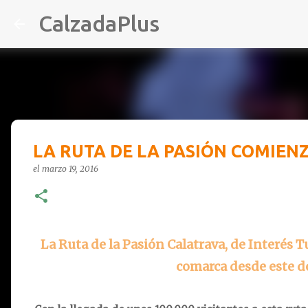
CalzadaPlus
LA RUTA DE LA PASIÓN COMIEN
el
marzo 19, 2016
La Ruta de la Pasión Calatrava, de Interés T
comarca desde este 