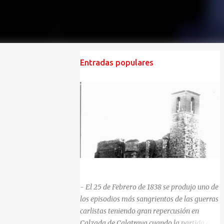
Entradas populares
HISTORIA NEGRA DE CALZADA DE CVA.
- El 25 de Febrero de 1838 se produjo uno de
los episodios más sangrientos de las guerras
carlistas teniendo gran repercusión en
Calzada de Calatrava cuando la partida del