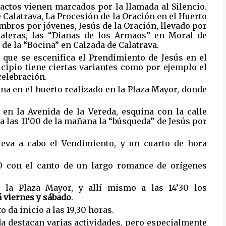
s actos vienen marcados por la llamada al Silencio.
 Calatrava, La Procesión de la Oración en el Huerto
mbros por jóvenes, Jesús de la Oración, llevado por
staleras, las “Dianas de los Armaos” en Moral de
e de la “Bocina” en Calzada de Calatrava.
el que se escenifica el Prendimiento de Jesús en el
icipio tiene ciertas variantes como por ejemplo el
celebración.
na en el huerto realizado en la Plaza Mayor, donde
 en la Avenida de la Vereda, esquina con la calle
 las 11’00 de la mañana la “búsqueda” de Jesús por
lleva a cabo el Vendimiento, y un cuarto de hora
0 con el canto de un largo romance de orígenes
 la Plaza Mayor, y allí mismo a las 14’30 los
rá viernes y sábado
.
 da inicio a las 19,30 horas.
a destacan varias actividades, pero especialmente