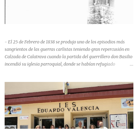
HISTORIA NEGRA DE CALZADA DE CVA.
- El 25 de Febrero de 1838 se produjo uno de los episodios más
sangrientos de las guerras carlistas teniendo gran repercusión en
Calzada de Calatrava cuando la partida del guerrillero don Basilio
incendió su iglesia parroquial, donde se habían refugiado
alrededor de 400 personas, entre soldados milicianos nacionales,
numerosas mujeres y niños, debido a que gran parte de la
población se inclinó por el bando Carlista. Según Madoz, murieron
163 personas que "se defendieron heroicamente muriendo como
nuevos numantinos, siendo presa de las llamas todo ese crecido
número de españoles de uno y otro sexo, dignos de mejor suerte y
eterna alabanza". ¿Para cuando algo simbólico sobre este hecho?
Ntra. Sra. Santa Mª del Valle, “La gran desconocida y olvidada”
Andrés Mejía Godeo Entre el último cuarto del siglo XV y primero
LA PROMOCIÓN 1992-1996 DEL IES EDUARDO VALENCIA
del XVI, se realizaron las obras de la iglesia parroquial de Calzada