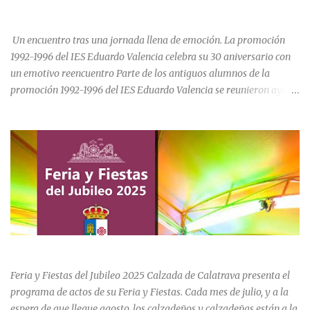
CELEBRA SU 30 ANIVERSARIO.
de Calatrava, lo que en un principio se pensaba sería una iglesia
para el asentamiento en la vi...
Un encuentro tras una jornada llena de emoción. La promoción
1992-1996 del IES Eduardo Valencia celebra su 30 aniversario con
un emotivo reencuentro Parte de los antiguos alumnos de la
promoción 1992-1996 del IES Eduardo Valencia se reunieron ayer
sábado 20 de junio para conmemorar el 30 aniversario de su paso
por el centro educativo de Calzada de Calatrava. La jornada estuvo
marcada por la emoción, los recuerdos compartidos y la
oportunidad de volver a recorrer los espacios que formaron parte
de una etapa inolvidable de sus vidas. El instituto, ubicado al final
de la calle Cervantes de la localidad, sigue siendo uno de los
referentes educativos de la comarca. La visita a las instalaciones
fue guiada por Ramón, actual secretario del centro, quien mostró a
los asistentes las dependencias y las numerosas transformaciones
FERIA Y FIESTAS DEL JUBILEO 2025 EN CALZADA DE CVA.
experimentadas por el instituto a lo largo de las últimas décadas.
Durante el recorrido, los antiguos estudiantes estuvieron
Feria y Fiestas del Jubileo 2025 Calzada de Calatrava presenta el
acompañados por su querida profes...
programa de actos de su Feria y Fiestas. Cada mes de julio, y a la
espera de que llegue agosto, los calzadeños y calzadeñas están a la