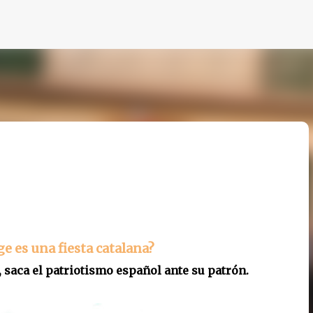
Ir al contenido principal
ge es una fiesta catalana?
, saca el patriotismo español ante su patrón.