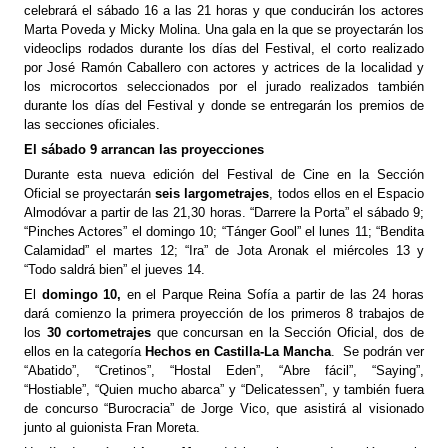
celebrará el sábado 16 a las 21 horas y que conducirán los actores
Marta Poveda y Micky Molina. Una gala en la que se proyectarán los
videoclips rodados durante los días del Festival, el corto realizado
por José Ramón Caballero con actores y actrices de la localidad y
los microcortos seleccionados por el jurado realizados también
durante los días del Festival y donde se entregarán los premios de
las secciones oficiales.
El sábado 9 arrancan las proyecciones
Durante esta nueva edición del Festival de Cine en la Sección
Oficial se proyectarán
seis largometrajes
, todos ellos en el Espacio
Almodóvar a partir de las 21,30 horas. “Darrere la Porta” el sábado 9;
“Pinches Actores” el domingo 10; “Tánger Gool” el lunes 11; “Bendita
Calamidad” el martes 12; “Ira” de Jota Aronak el miércoles 13 y
“Todo saldrá bien” el jueves 14.
El
domingo 10,
en el Parque Reina Sofía a partir de las 24 horas
dará comienzo la primera proyección de los primeros 8 trabajos de
los
30 cortometrajes
que concursan en la Sección Oficial, dos de
ellos en la categoría
Hechos en Castilla-La Mancha
. Se podrán ver
“Abatido”, “Cretinos”, “Hostal Eden”, “Abre fácil”, “Saying”,
“Hostiable”, “Quien mucho abarca” y “Delicatessen”, y también fuera
de concurso “Burocracia” de Jorge Vico, que asistirá al visionado
junto al guionista Fran Moreta.