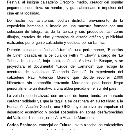
Festival al insigne calzadeño Gregorio Imedio, creador del popular
pegamento que lleva su nombre, y gran aficionado e impulsor del
cine en la localidad.
De hecho los asistentes podrán disfrutar previamente de la
exposición homenaje a Imedio en una muestra formada por una
colección de fotografías de la fábrica y sus productos, así como
dibujos, carteles de cine y trabajos de diseño gráfico y publicidad
realizados por el genio calzadeño y cedidos por su familia.
Durante la inauguración habrá también una performance, “Boberías
de Cine”, basada en la película de Fellini “I Clown” a cargo de “La
Tribuna Imaginaria”, bajo la dirección de Andrés del Bosque, y se
proyectará el documental “Cruce de Caminos” que recoge la
aventura del videoblog “Comando Camino”, la experiencia del
calzadeño Raúl Valencia Moreno que decide recorrer 2.000
kilómetros sin compañía cruzando Marruecos para hacer llegar
personalmente un donativo a una aldea perdida en el sur del país.
La velada, que finalizará con un vino de honor, tendrá un marcado
carácter solidario ya que la taquilla se destinará en su totalidad a la
Fundación Acción Geoda, una ONG cuyo objetivo es impulsar el
desarrollo económico y social sostenible en zonas desfavorecidas
del Valle del Tessaout, en el Alto Atlas de Marruecos.
Carlos Espinosa
, concejal de Cultura, invita a todos los calzadeños