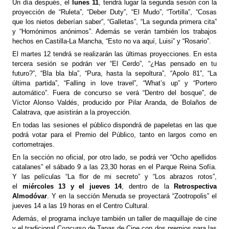
Un día después, el
lunes 11
, tendrá lugar la segunda sesión con la
proyección de “Ruleta”, “Deber Duty”, “El Mudo”, “Tortilla”, “Cosas
que los nietos deberían saber”, “Galletas”, “La segunda primera cita”
y “Homónimos anónimos”. Además se verán también los trabajos
hechos en Castilla-La Mancha, “Esto no va aquí, Luisi” y “Rosario”.
El martes 12 tendrá se realizarán las últimas proyecciones. En esta
tercera sesión se podrán ver “El Cerdo”, “¿Has pensado en tu
futuro?”, “Bla bla bla”, “Pura, hasta la sepoltura”, “Apolo 81”, “La
última partida”, “Falling in love travel”, “What’s up” y “Portero
automático”. Fuera de concurso se verá “Dentro del bosque”, de
Víctor Alonso Valdés, producido por Pilar Aranda, de Bolaños de
Calatrava, que asistirán a la proyección.
En todas las sesiones el público dispondrá de papeletas en las que
podrá votar para el Premio del Público, tanto en largos como en
cortometrajes.
En la sección no oficial, por otro lado, se podrá ver “Ocho apellidos
catalanes” el sábado 9 a las 23,30 horas en el Parque Reina Sofía.
Y las películas “La flor de mi secreto” y “Los abrazos rotos”,
el
miércoles 13 y el jueves 14
, dentro de la
Retrospectiva
Almodóvar
. Y en la sección Menuda se proyectará “Zootropolis” el
jueves 14 a las 19 horas en el Centro Cultural.
Además, el programa incluye también un taller de maquillaje de cine
y el tradicional Concurso de Tapas de Cine con dos premios para las