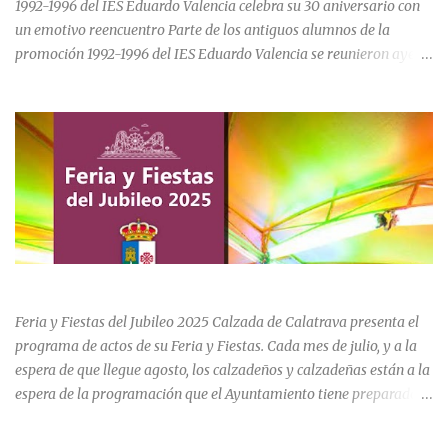
1992-1996 del IES Eduardo Valencia celebra su 30 aniversario con
un emotivo reencuentro Parte de los antiguos alumnos de la
promoción 1992-1996 del IES Eduardo Valencia se reunieron ayer
sábado 20 de junio para conmemorar el 30 aniversario de su paso
por el centro educativo de Calzada de Calatrava. La jornada estuvo
marcada por la emoción, los recuerdos compartidos y la
oportunidad de volver a recorrer los espacios que formaron parte
de una etapa inolvidable de sus vidas. El instituto, ubicado al final
de la calle Cervantes de la localidad, sigue siendo uno de los
referentes educativos de la comarca. La visita a las instalaciones
fue guiada por Ramón, actual secretario del centro, quien mostró a
los asistentes las dependencias y las numerosas transformaciones
FERIA Y FIESTAS DEL JUBILEO 2025 EN CALZADA DE CVA.
experimentadas por el instituto a lo largo de las últimas décadas.
Durante el recorrido, los antiguos estudiantes estuvieron
Feria y Fiestas del Jubileo 2025 Calzada de Calatrava presenta el
acompañados por su querida profes...
programa de actos de su Feria y Fiestas. Cada mes de julio, y a la
espera de que llegue agosto, los calzadeños y calzadeñas están a la
espera de la programación que el Ayuntamiento tiene preparado
para su Feria y Fiestas del Jubileo celebradas del 30 de julio al 3 de
agosto. Unas fiestas que incluye actividades para todas las edades