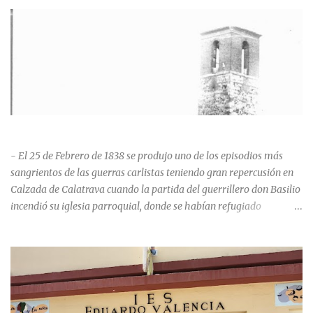
HISTORIA NEGRA DE CALZADA DE CVA.
- El 25 de Febrero de 1838 se produjo uno de los episodios más
sangrientos de las guerras carlistas teniendo gran repercusión en
Calzada de Calatrava cuando la partida del guerrillero don Basilio
incendió su iglesia parroquial, donde se habían refugiado
alrededor de 400 personas, entre soldados milicianos nacionales,
numerosas mujeres y niños, debido a que gran parte de la
población se inclinó por el bando Carlista. Según Madoz, murieron
163 personas que "se defendieron heroicamente muriendo como
nuevos numantinos, siendo presa de las llamas todo ese crecido
número de españoles de uno y otro sexo, dignos de mejor suerte y