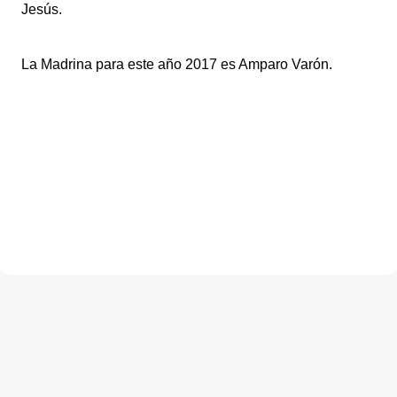
Jesús.
La Madrina para este año 2017 es Amparo Varón.
C
o
m
e
n
t
a
r
i