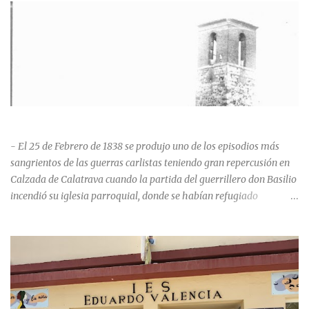
HISTORIA NEGRA DE CALZADA DE CVA.
- El 25 de Febrero de 1838 se produjo uno de los episodios más
sangrientos de las guerras carlistas teniendo gran repercusión en
Calzada de Calatrava cuando la partida del guerrillero don Basilio
incendió su iglesia parroquial, donde se habían refugiado
alrededor de 400 personas, entre soldados milicianos nacionales,
numerosas mujeres y niños, debido a que gran parte de la
población se inclinó por el bando Carlista. Según Madoz, murieron
163 personas que "se defendieron heroicamente muriendo como
nuevos numantinos, siendo presa de las llamas todo ese crecido
número de españoles de uno y otro sexo, dignos de mejor suerte y