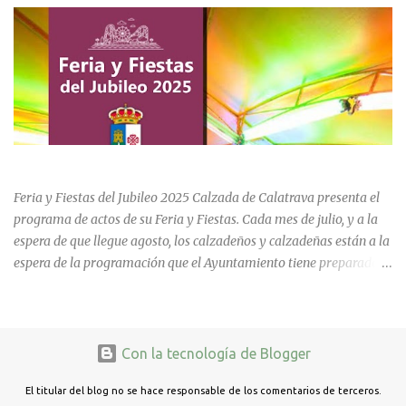
marcada por la emoción, los recuerdos compartidos y la
oportunidad de volver a recorrer los espacios que formaron parte
de una etapa inolvidable de sus vidas. El instituto, ubicado al final
de la calle Cervantes de la localidad, sigue siendo uno de los
referentes educativos de la comarca. La visita a las instalaciones
fue guiada por Ramón, actual secretario del centro, quien mostró a
los asistentes las dependencias y las numerosas transformaciones
FERIA Y FIESTAS DEL JUBILEO 2025 EN CALZADA DE CVA.
experimentadas por el instituto a lo largo de las últimas décadas.
Durante el recorrido, los antiguos estudiantes estuvieron
Feria y Fiestas del Jubileo 2025 Calzada de Calatrava presenta el
acompañados por su querida profes...
programa de actos de su Feria y Fiestas. Cada mes de julio, y a la
espera de que llegue agosto, los calzadeños y calzadeñas están a la
espera de la programación que el Ayuntamiento tiene preparado
para su Feria y Fiestas del Jubileo celebradas del 30 de julio al 3 de
agosto. Unas fiestas que incluye actividades para todas las edades
y que cada año cuenta con nuevas actividades que podrían calar en
estos días de fiesta y quedarse para años venideros.
Con la tecnología de Blogger
El titular del blog no se hace responsable de los comentarios de terceros.