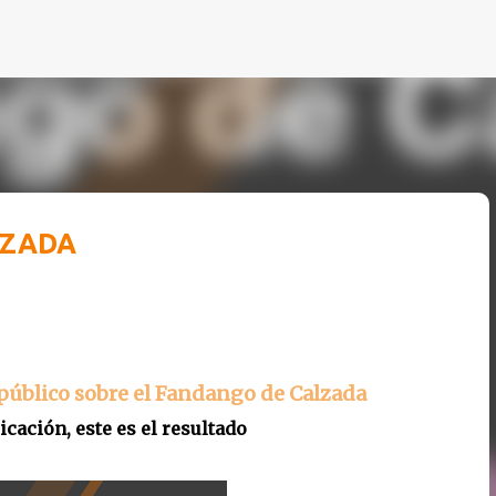
Ir al contenido principal
LZADA
público sobre el Fandango de Calzada
icación, este es el resultado