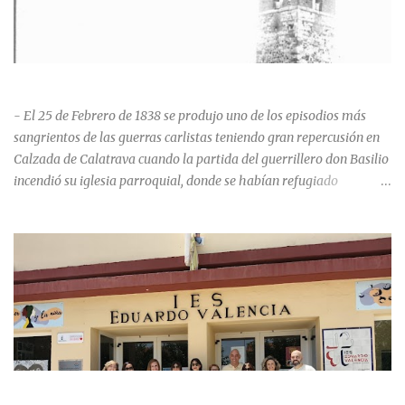
HISTORIA NEGRA DE CALZADA DE CVA.
- El 25 de Febrero de 1838 se produjo uno de los episodios más
sangrientos de las guerras carlistas teniendo gran repercusión en
Calzada de Calatrava cuando la partida del guerrillero don Basilio
incendió su iglesia parroquial, donde se habían refugiado
alrededor de 400 personas, entre soldados milicianos nacionales,
numerosas mujeres y niños, debido a que gran parte de la
población se inclinó por el bando Carlista. Según Madoz, murieron
163 personas que "se defendieron heroicamente muriendo como
nuevos numantinos, siendo presa de las llamas todo ese crecido
número de españoles de uno y otro sexo, dignos de mejor suerte y
eterna alabanza". ¿Para cuando algo simbólico sobre este hecho?
Ntra. Sra. Santa Mª del Valle, “La gran desconocida y olvidada”
Andrés Mejía Godeo Entre el último cuarto del siglo XV y primero
LA PROMOCIÓN 1992-1996 DEL IES EDUARDO VALENCIA
del XVI, se realizaron las obras de la iglesia parroquial de Calzada