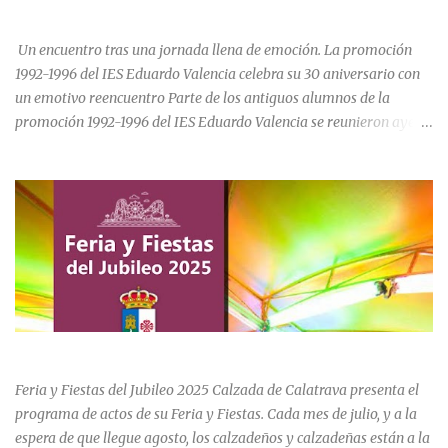
CELEBRA SU 30 ANIVERSARIO.
de Calatrava, lo que en un principio se pensaba sería una iglesia
para el asentamiento en la vi...
Un encuentro tras una jornada llena de emoción. La promoción
1992-1996 del IES Eduardo Valencia celebra su 30 aniversario con
un emotivo reencuentro Parte de los antiguos alumnos de la
promoción 1992-1996 del IES Eduardo Valencia se reunieron ayer
sábado 20 de junio para conmemorar el 30 aniversario de su paso
por el centro educativo de Calzada de Calatrava. La jornada estuvo
marcada por la emoción, los recuerdos compartidos y la
oportunidad de volver a recorrer los espacios que formaron parte
de una etapa inolvidable de sus vidas. El instituto, ubicado al final
de la calle Cervantes de la localidad, sigue siendo uno de los
referentes educativos de la comarca. La visita a las instalaciones
fue guiada por Ramón, actual secretario del centro, quien mostró a
los asistentes las dependencias y las numerosas transformaciones
FERIA Y FIESTAS DEL JUBILEO 2025 EN CALZADA DE CVA.
experimentadas por el instituto a lo largo de las últimas décadas.
Durante el recorrido, los antiguos estudiantes estuvieron
Feria y Fiestas del Jubileo 2025 Calzada de Calatrava presenta el
acompañados por su querida profes...
programa de actos de su Feria y Fiestas. Cada mes de julio, y a la
espera de que llegue agosto, los calzadeños y calzadeñas están a la