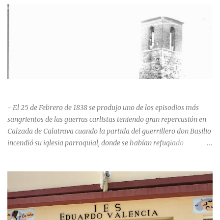
HISTORIA NEGRA DE CALZADA DE CVA.
- El 25 de Febrero de 1838 se produjo uno de los episodios más
sangrientos de las guerras carlistas teniendo gran repercusión en
Calzada de Calatrava cuando la partida del guerrillero don Basilio
incendió su iglesia parroquial, donde se habían refugiado
alrededor de 400 personas, entre soldados milicianos nacionales,
numerosas mujeres y niños, debido a que gran parte de la
población se inclinó por el bando Carlista. Según Madoz, murieron
163 personas que "se defendieron heroicamente muriendo como
nuevos numantinos, siendo presa de las llamas todo ese crecido
número de españoles de uno y otro sexo, dignos de mejor suerte y