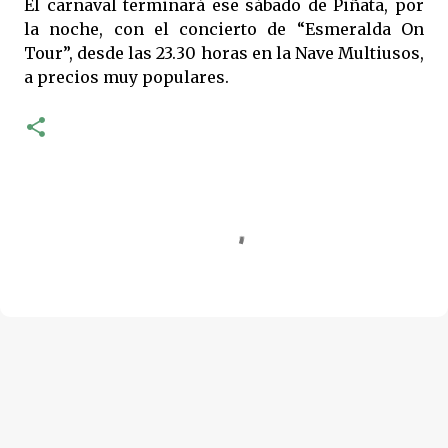
El carnaval terminará ese sábado de Piñata, por
la noche, con el concierto de “Esmeralda On
Tour”, desde las 23.30 horas en la Nave Multiusos,
a precios muy populares.
C
o
m
e
n
t
a
r
i