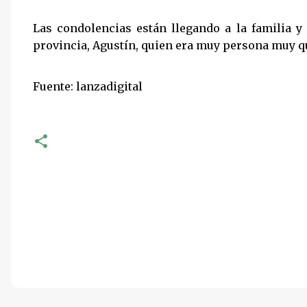
Las condolencias están llegando a la familia y
provincia, Agustín, quien era muy persona muy qu
Fuente: lanzadigital
C
o
m
e
n