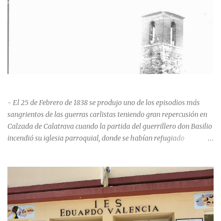
HISTORIA NEGRA DE CALZADA DE CVA.
- El 25 de Febrero de 1838 se produjo uno de los episodios más
sangrientos de las guerras carlistas teniendo gran repercusión en
Calzada de Calatrava cuando la partida del guerrillero don Basilio
incendió su iglesia parroquial, donde se habían refugiado
alrededor de 400 personas, entre soldados milicianos nacionales,
numerosas mujeres y niños, debido a que gran parte de la
población se inclinó por el bando Carlista. Según Madoz, murieron
163 personas que "se defendieron heroicamente muriendo como
nuevos numantinos, siendo presa de las llamas todo ese crecido
número de españoles de uno y otro sexo, dignos de mejor suerte y