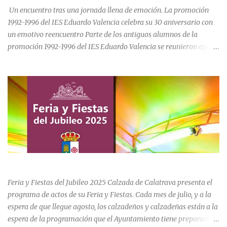
para el asentamiento en la vi...
Un encuentro tras una jornada llena de emoción. La promoción
1992-1996 del IES Eduardo Valencia celebra su 30 aniversario con
un emotivo reencuentro Parte de los antiguos alumnos de la
promoción 1992-1996 del IES Eduardo Valencia se reunieron ayer
sábado 20 de junio para conmemorar el 30 aniversario de su paso
por el centro educativo de Calzada de Calatrava. La jornada estuvo
marcada por la emoción, los recuerdos compartidos y la
oportunidad de volver a recorrer los espacios que formaron parte
de una etapa inolvidable de sus vidas. El instituto, ubicado al final
de la calle Cervantes de la localidad, sigue siendo uno de los
referentes educativos de la comarca. La visita a las instalaciones
fue guiada por Ramón, actual secretario del centro, quien mostró a
los asistentes las dependencias y las numerosas transformaciones
FERIA Y FIESTAS DEL JUBILEO 2025 EN CALZADA DE CVA.
experimentadas por el instituto a lo largo de las últimas décadas.
Durante el recorrido, los antiguos estudiantes estuvieron
Feria y Fiestas del Jubileo 2025 Calzada de Calatrava presenta el
acompañados por su querida profes...
programa de actos de su Feria y Fiestas. Cada mes de julio, y a la
espera de que llegue agosto, los calzadeños y calzadeñas están a la
espera de la programación que el Ayuntamiento tiene preparado