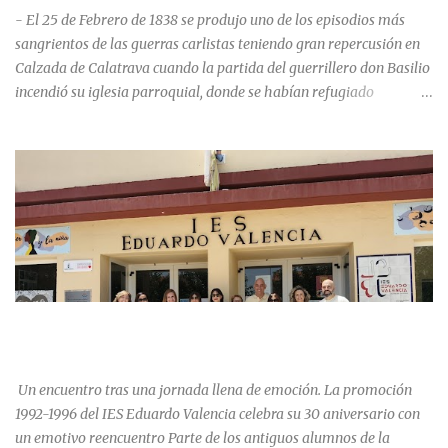
- El 25 de Febrero de 1838 se produjo uno de los episodios más
sangrientos de las guerras carlistas teniendo gran repercusión en
Calzada de Calatrava cuando la partida del guerrillero don Basilio
incendió su iglesia parroquial, donde se habían refugiado
alrededor de 400 personas, entre soldados milicianos nacionales,
numerosas mujeres y niños, debido a que gran parte de la
población se inclinó por el bando Carlista. Según Madoz, murieron
163 personas que "se defendieron heroicamente muriendo como
nuevos numantinos, siendo presa de las llamas todo ese crecido
número de españoles de uno y otro sexo, dignos de mejor suerte y
eterna alabanza". ¿Para cuando algo simbólico sobre este hecho?
Ntra. Sra. Santa Mª del Valle, “La gran desconocida y olvidada”
Andrés Mejía Godeo Entre el último cuarto del siglo XV y primero
LA PROMOCIÓN 1992-1996 DEL IES EDUARDO VALENCIA
del XVI, se realizaron las obras de la iglesia parroquial de Calzada
CELEBRA SU 30 ANIVERSARIO.
de Calatrava, lo que en un principio se pensaba sería una iglesia
para el asentamiento en la vi...
Un encuentro tras una jornada llena de emoción. La promoción
1992-1996 del IES Eduardo Valencia celebra su 30 aniversario con
un emotivo reencuentro Parte de los antiguos alumnos de la