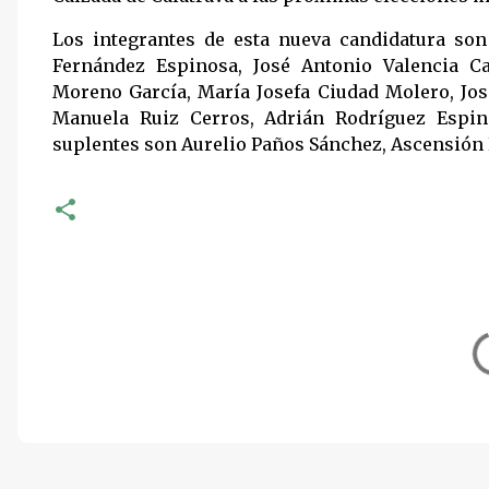
Los integrantes de esta nueva candidatura so
Fernández Espinosa, José Antonio Valencia C
Moreno García, María Josefa Ciudad Molero, Jos
Manuela Ruiz Cerros, Adrián Rodríguez Espino
suplentes son Aurelio Paños Sánchez, Ascensión P
C
o
m
e
n