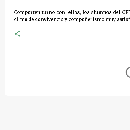
Comparten turno con ellos, los alumnos del CEI
clima de convivencia y compañerismo muy satisfa
C
o
m
e
n
t
a
r