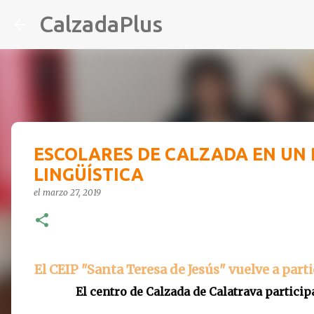
CalzadaPlus
ESCOLARES DE CALZADA EN UN
LINGÜÍSTICA
el
marzo 27, 2019
El CEIP "Santa Teresa de Jesús" vuelve a part
El centro de Calzada de Calatrava particip