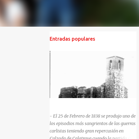
Entradas populares
HISTORIA NEGRA DE CALZADA DE CVA.
- El 25 de Febrero de 1838 se produjo uno de
los episodios más sangrientos de las guerras
carlistas teniendo gran repercusión en
Calzada de Calatrava cuando la partida del